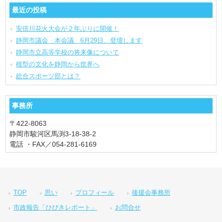
最近の投稿
安倍川花火大会が２年ぶりに開催！
静岡市議会 本会議 6月29日、登壇します
静岡市立高等学校の将来像について
模型の文化を静岡から世界へ
総合スポーツ部とは？
事務所
〒422-8063
静岡市駿河区馬渕3-18-38-2
電話 ・FAX／054-281-6169
TOP
思い
プロフィール
後援会事務所
市政報告「ひびきレポート」
お問合せ